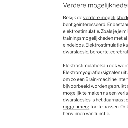
Verdere mogelijkheden
Bekijk de
verdere mogelijkhede
bent geïnteresseerd. Er besta
elektrostimulatie. Zoals je je m
trainingsmogelijkheden met al
eindeloos. Elektrostimulatie k
dwarslaesie, beroerte, cerebra
Elektrostimulatie kan ook wo
Elektromyografie (signalen uit
om zo een Brain-machine inter
bijvoorbeeld worden gebruikt
mogelijk te maken na een verl
dwarslaesies is het daarnaast
ruggenmerg
toe te passen. Ook
herwinnen van functie.