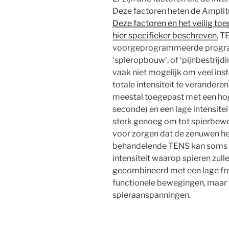
Deze factoren heten de Amplitu
Deze factoren en het veilig to
hier specifieker beschreven.
TE
voorgeprogrammeerde program
‘spieropbouw’, of ‘pijnbestrijd
vaak niet mogelijk om veel ins
totale intensiteit te verandere
meestal toegepast met een hog
seconde) en een lage intensitei
sterk genoeg om tot spierbeweg
voor zorgen dat de zenuwen het
behandelende TENS kan soms 
intensiteit waarop spieren zu
gecombineerd met een lage frequ
functionele bewegingen, maar 
spieraanspanningen.