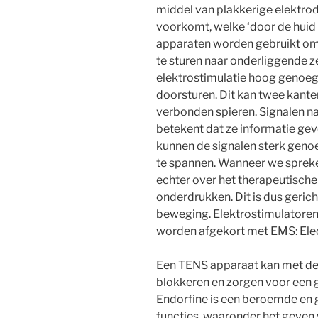
middel van plakkerige elektrod
voorkomt, welke ‘door de huid
apparaten worden gebruikt om 
te sturen naar onderliggende z
elektrostimulatie hoog genoeg
doorsturen. Dit kan twee kante
verbonden spieren. Signalen naa
betekent dat ze informatie geve
kunnen de signalen sterk genoe
te spannen. Wanneer we sprek
echter over het therapeutische 
onderdrukken. Dit is dus gerich
beweging. Elektrostimulatoren 
worden afgekort met EMS: Elec
Een TENS apparaat kan met de t
blokkeren en zorgen voor een 
Endorfine is een beroemde en 
functies, waaronder het geven 