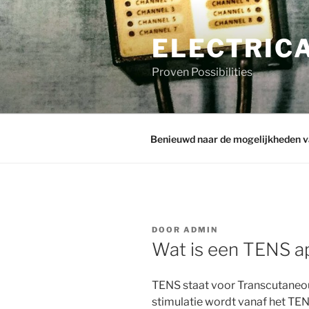
Ga
naar
ELECTRIC
de
inhoud
Proven Possibilities
Benieuwd naar de mogelijkheden v
GEPLAATST
DOOR
ADMIN
OP
Wat is een TENS a
TENS staat voor Transcutaneou
stimulatie wordt vanaf het TE