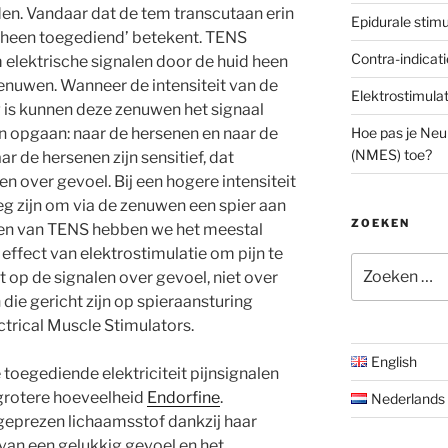
en. Vandaar dat de tem transcutaan erin
Epidurale stimu
 heen toegediend’ betekent. TENS
Contra-indicati
elektrische signalen door de huid heen
enuwen. Wanneer de intensiteit van de
Elektrostimulat
 is kunnen deze zenuwen het signaal
Hoe pas je Neu
n opgaan: naar de hersenen en naar de
(NMES) toe?
r de hersenen zijn sensitief, dat
n over gevoel. Bij een hogere intensiteit
g zijn om via de zenuwen een spier aan
ZOEKEN
en van TENS hebben we het meestal
effect van elektrostimulatie om pijn te
Zoeken
t op de signalen over gevoel, niet over
naar:
die gericht zijn op spieraansturing
trical Muscle Stimulators.
English
oegediende elektriciteit pijnsignalen
grotere hoeveelheid
Endorfine
.
Nederlands
geprezen lichaamsstof dankzij haar
van een gelukkig gevoel en het