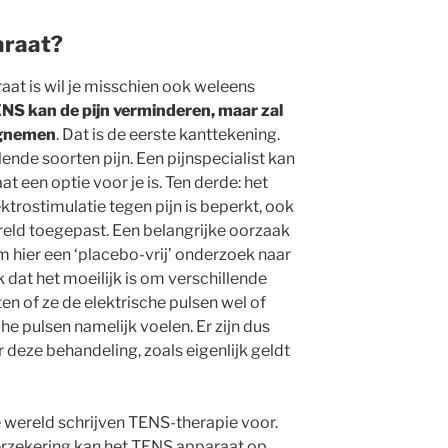
araat?
at is wil je misschien ook weleens
NS kan de pijn verminderen, maar zal
wegnemen
. Dat is de eerste kanttekening.
lende soorten pijn. Een pijnspecialist kan
t een optie voor je is. Ten derde: het
ktrostimulatie tegen pijn is beperkt, ook
reld toegepast. Een belangrijke oorzaak
om hier een ‘placebo-vrij’ onderzoek naar
k dat het moeilijk is om verschillende
en of ze de elektrische pulsen wel of
sche pulsen namelijk voelen. Er zijn dus
 deze behandeling, zoals eigenlijk geldt
e wereld schrijven TENS-therapie voor.
 verzekering kan het TENS apparaat op