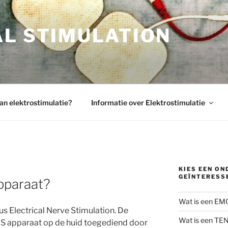
AL STIMULATION
an elektrostimulatie?
Informatie over Elektrostimulatie
KIES EEN O
GEÏNTERESS
pparaat?
Wat is een EM
s Electrical Nerve Stimulation. De
Wat is een TE
NS apparaat op de huid toegediend door