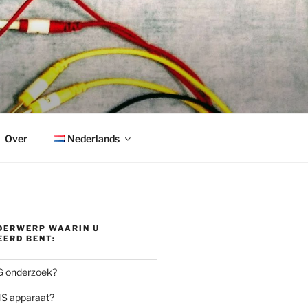
Over
Nederlands
NDERWERP WAARIN U
EERD BENT:
G onderzoek?
NS apparaat?